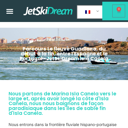
0
Parcours Le fleuve Guadiana, du
début à la fin, entre l'Espagne et le
Portugal -JetSkiDream Isla Canela
Nous partons de Marina Isla Canela vers le
large et, après avoir longé la côte d'Isla
Canela, nous nous baignons de façon
paradisiaque dans les îles de sable fin
d'Isla Canela.
Nous entrons dans la frontière fluviale hispano-portugaise