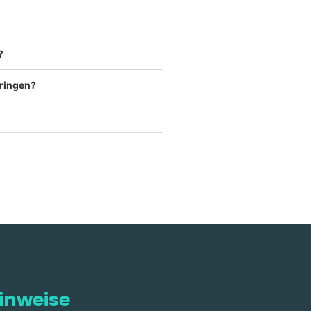
?
ringen?
inweise