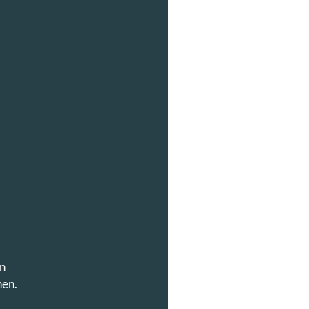
en
nen.