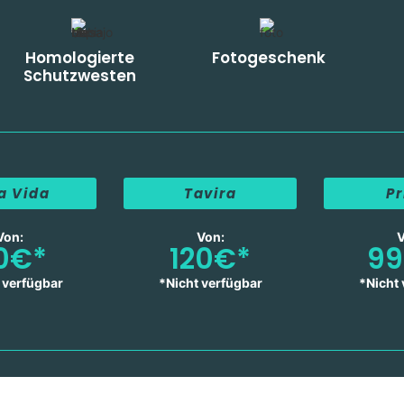
Homologierte
Fotogeschenk
Schutzwesten
a Vida
Tavira
Pr
Von:
Von:
V
0€*
120€*
9
t verfügbar
*Nicht verfügbar
*Nicht