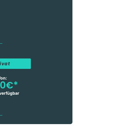
ivat
on:
90€*
 verfügbar