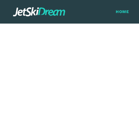
HOME
Sch
Wir biete
paradiesische