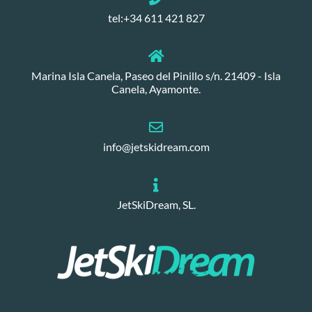
tel:+34 611 421 827
Marina Isla Canela, Paseo del Pinillo s/n. 21409 - Isla
Canela, Ayamonte.
info@jetskidream.com
JetSkiDream, SL.