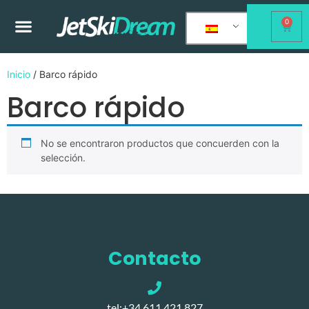
0
Inicio
/ Barco rápido
Barco rápido
No se encontraron productos que concuerden con la
selección.
Contacto
tel:+34 611 421 827