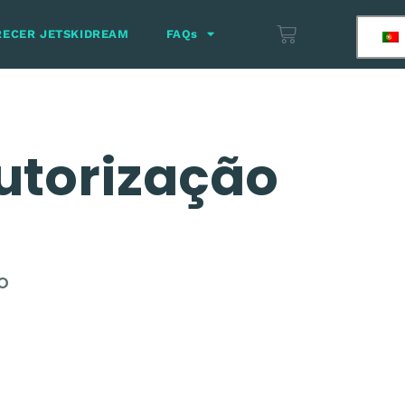
RECER JETSKIDREAM
FAQs
autorização
o